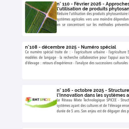
n° 110 - Février 2026 - Approches globales pour réduire
l'utilisation de produits phytosan
Réduire l'utilisation des produits phytosanitair
systèmes agricoles vers une moindre dépendan
en se concentrant sur les méthodes préventive
pratiques de protection des cultures et en les appré
ce numéro, nous abordons la conception d’outils et de stratégies de prévention, le
développement de méthodes de lutte non chim
n°108 - décembre 2025 - Numéro spécial
pathogènes, ainsi que l’évaluation, la défini
Ce numéro spécial traite de : - l’agriculture urbaine - l’agriculture
structuration de pratiques, depuis l’échelle de la
modèles de langage - la recherche collaborative pour l’appui aux tra
des filières. Ces projets ont été financés dans
d’élevage : retours d’expérience - l’analyse des successions culturales 2015 – 2022 en France : état des lieux
Recherche & Innovation lancés en 2019 : - Les approches globales pour limiter
du niveau de diversification en agriculture conventionnelle et biologi
l’utilisation des produits phytopharmaceu
les alternatives aux pesticides
productions agricoles alternatifs évitant ou
phytopharmaceutiques
n° 106 - octobre 2025 - Structure
l'Innovation dans les systèmes a
l'Elevage - Ensemble
Le Réseau Mixte Technologique SPICEE - Struct
systèmes ayant des cultures et de l'élevage ens
durée de 5 ans. Son enjeu est de dégager des 
conjoint des productions animales et végétales à 
ferme et d’un territoire et des modalités de 
cycles. Pour cela, les méthodes et outils adapté