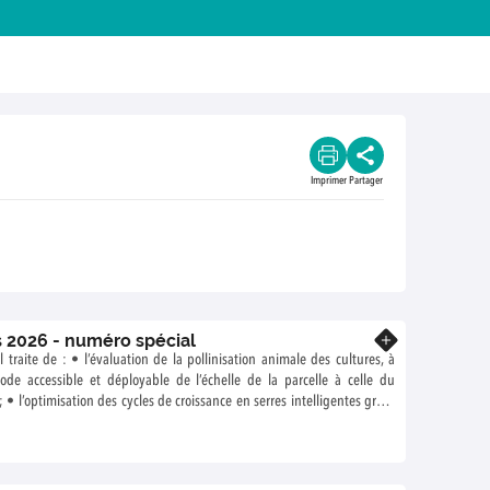
Imprimer
Partager
s 2026 - numéro spécial
En savoir plus
traite de : • l’évaluation de la pollinisation animale des cultures, à
de accessible et déployable de l’échelle de la parcelle à celle du
 ; • l’optimisation des cycles de croissance en serres intelligentes grâce
rtificielle ; • les défis du secteur agricole dans le sud du Sénégal, à
stic des acteurs.