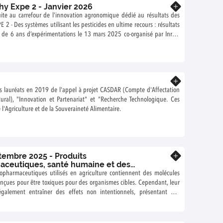
hy Expe 2 - Janvier 2026
En savoir plus
ite au carrefour de l'innovation agronomique dédié au résultats des
 2 - Des systèmes utilisant les pesticides en ultime recours : résultats
de 6 ans d’expérimentations le 13 mars 2025 co-organisé par Inrae,
llule d'Animation Nationale du réseau DEPHY Ecophyto et le lycée
tin. Sont présentés, les résultats des projets DEPHY EXPE 2 arrivant à
écembre 2024 pour diffuser les connaissances des principaux
e ces essais « systèmes » qui ont éprouvé pendant 6 ans des
En savoir plus
viers alternatifs à la lutte chimique pour maîtriser les bioagresseurs
ts lauréats en 2019 de l'appel à projet CASDAR (Compte d'Affectation
versification de l’agroécosystème, méthodes de contrôle biologique,
ral), "Innovation et Partenariat" et "Recherche Technologique. Ces
 végétal, stratégie d’évitement, prophylaxie… Les modalités de mises
 l'Agriculture et de la Souveraineté Alimentaire.
natives testées, leurs conditions de réussite et de diffusion et leurs
 performances techniques, économiques et environnementales de
iscutées.
bre 2025 - Produits
En savoir plus
ceutiques, santé humaine et des
 : des expositions aux impacts.
opharmaceutiques utilisés en agriculture contiennent des molécules
nçues pour être toxiques pour des organismes cibles. Cependant, leur
 également entraîner des effets non intentionnels, présentant des
 pour les écosystèmes et les organismes non cibles, y compris les êtres
vaux de recherche menés ont permis d'approfondir la compréhension
exposition à ces substances et les effets observés dans l'environnement.