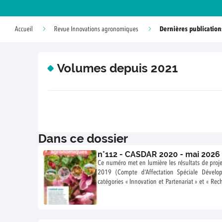
Dernières publication
Accueil
Revue Innovations agronomiques
Volumes depuis 2021
Dans ce dossier
n°112 - CASDAR 2020 - mai 2026
Ce numéro met en lumière les résultats de proje
2019 (Compte d’Affectation Spéciale Dévelop
catégories « Innovation et Partenariat » et « Re
ministère de l’Agriculture et de la Souveraine
innovations concrètes et à fort impact pour
solutions nouvelles aux enjeux techniques, 
filières.