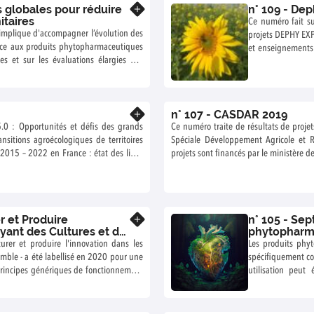
n° 109 - Dep
En savoir plus
itaires
Ce numéro fait su
e implique d'accompagner l’évolution des
projets DEPHY EXPE
ce aux produits phytopharmaceutiques
et enseignements 
s et sur les évaluations élargies des
Agreenium, la ce
ciant à travers leur durabilité. Dans
agricole du Valen
leur terme en d
ique contre différents ravageurs et
enseignements d
n° 107 - CASDAR 2019
tion d’indicateurs, la diffusion et la
En savoir plus
combinaisons de le
 5.0 : Opportunités et défis des grands
 parcelle jusqu’à celle des territoires et
Ce numéro traite de résultats de proje
des cultures : di
nsitions agroécologiques de territoires
 le cadre des appels à projets Ecophyto
Spéciale Développement Agricole et Ru
choix de matériel
projets sont financés par le ministère de
en œuvre des alter
que - la perception des agriculteurs sur
tiques - Durabilité des systèmes de
impacts sur les
 limitant l’utilisation des produits
systèmes ont été d
r et Produire
n° 105 - Septem
En savoir plus
yant des Cultures et de
phytopharma
écosystèmes
urer et produire l'innovation dans les
Les produits phyt
emble - a été labellisé en 2020 pour une
spécifiquement co
principes génériques de fonctionnement
utilisation peut
l’échelle de la ferme, d’un collectif de
risques potentiels
réussite des approches de bouclage des
humains. Les tra
s à la diversité des formes et contextes
des liens entre l'