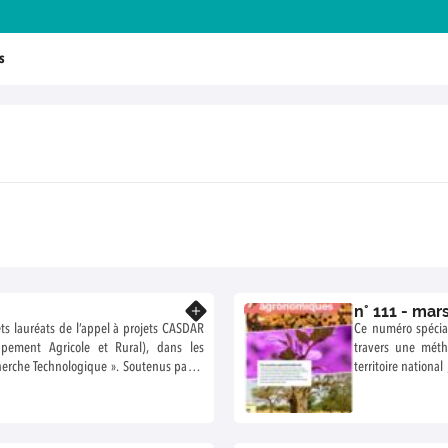
s
n° 111 - mar
En savoir plus
ts lauréats de l’appel à projets CASDAR
Ce numéro spécial 
pement Agricole et Rural), dans les
travers une métho
cherche Technologique ». Soutenus par le
territoire national
té Alimentaire, ces projets portent des
à l’intelligence a
 le monde agricole, en apportant des
partir d’un diagno
économiques et environnementaux des