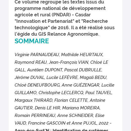
Ce volume regroupe les textes issus du
programme national de développement
agricole et rural (PNDAR) - Casdar
"Innovation et Partenariat" et "Recherche
technologique" de 2016. Il a été réalisé sous
l’égide du GIS Relance Agronomique.
SOMMAIRE
Virginie PARNAUDEAU, Mathilde HEURTAUX,
Raymond REAU, Jean-François VIAN, Chloé LE
GALL, Aurélien DUPONT, Pascal DUBRULLE,
Jérôme DUVAL, Lucile LEFÈVRE, Magali BEDU,
Chloé DENEUFBOURG, Anne GUÉZENGAR, Lucille
GUILLAMO, Christophe LECLERCQ, Paul TAUVEL,
Margaux THIRARD, Florian CELETTE, Antoine
GAUTIER, Denis LE HIR, Mariana MOREIRA,
Romain PERRINEAU, Anne SCHNEIDER, Elise
VAUD, Francine GASCOIN et Anne PUJOL, 2022
-
Agro-éco-Syst'N : Identification de systèmes