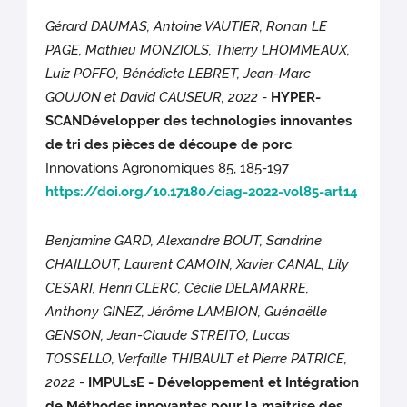
Gérard DAUMAS, Antoine VAUTIER, Ronan LE
PAGE, Mathieu MONZIOLS, Thierry LHOMMEAUX,
Luiz POFFO, Bénédicte LEBRET, Jean-Marc
GOUJON et David CAUSEUR, 2022
-
HYPER-
SCANDévelopper des technologies innovantes
de tri des pièces de découpe de porc
.
Innovations Agronomiques 85, 185-197
https://doi.org/10.17180/ciag-2022-vol85-art14
Benjamine GARD, Alexandre BOUT, Sandrine
CHAILLOUT, Laurent CAMOIN, Xavier CANAL, Lily
CESARI, Henri CLERC, Cécile DELAMARRE,
Anthony GINEZ, Jérôme LAMBION, Guénaëlle
GENSON, Jean-Claude STREITO, Lucas
TOSSELLO, Verfaille THIBAULT et Pierre PATRICE,
2022
-
IMPULsE - Développement et Intégration
de Méthodes innovantes pour la maîtrise des