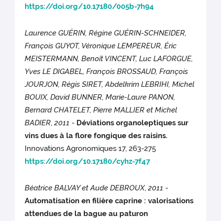
https://doi.org/10.17180/005b-7h94
Laurence GUÉRIN, Régine GUÉRIN-SCHNEIDER,
François GUYOT, Véronique LEMPEREUR, Éric
MEISTERMANN, Benoît VINCENT, Luc LAFORGUE,
Yves LE DIGABEL, François BROSSAUD, François
JOURJON, Régis SIRET, Abdelkrim LEBRIHI, Michel
BOUIX, David BUNNER, Marie-Laure PANON,
Bernard CHATELET, Pierre MALLIER et Michel
BADIER
,
2011
-
Déviations organoleptiques sur
vins dues à la flore fongique des raisins.
Innovations Agronomiques 17, 263-275
https://doi.org/10.17180/cyhz-7f47
Béatrice BALVAY et Aude DEBROUX
,
2011
-
Automatisation en filière caprine : valorisations
attendues de la bague au paturon