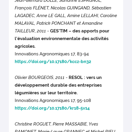
Jean-Bernard DOLLÉ, Sandrine ESPAGNOL,
François FLÉNET, Nicolas GUINGAND, Sébastien
LAGADEC, Anne LE GALL, Amine LELLAHI, Caroline
MALAVAL, Patrick PONCHANT et Amandine
TAILLEUR
,
2011
-
GES’TIM – des apports pour
l’évaluation environnementale des activités
agricoles.
Innovations Agronomiques 17, 83-94
https://doi.org/10.17180/kccz-bn32
Olivier BOURGEOIS
,
2011
-
RESOL : vers un
développement durable des entreprises
légumières sur leur territoire.
Innovations Agronomiques 17, 95-108
https://doi.org/10.17180/kr18-5v14
Christine ROGUET, Pierre MASSABIE, Yves
RAMONET, Marie-Laure GRANNEC et Michel RIEU
,