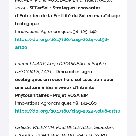
MUNIER, Marie NUSSBAUMER et Najat NASSR
,
2024
-
SEFerSol : Stratégies innovantes
d’Entretien de la Fertilité du Sol en maraîchage
biologique.
Innovations Agronomiques 98, 125-140
https://doi.org/10.17180/ciag-2024-vol98-
art09
Laurent MARY, Ange DROUINEAU et Sophie
DESCAMPS
,
2024
-
Démarches agro-
écologiques en rosier hors-sol sous abri pour
une culture à Bas niveaux d’Intrants
Phytosanitaires - Projet ROSA BIP.
Innovations Agronomiques 98, 141-160
https://doi.org/10.17180/ciag-2024-vol98-art10
Célestin VALENTIN, Paul BELLEVILLE, Sébastien
DARRAS, Fabien FERCHAUD, Joël LEONARD,