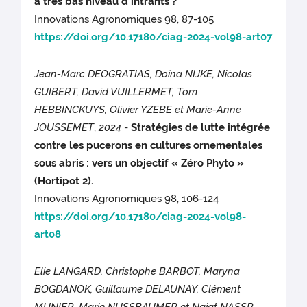
à très bas niveau d’intrants ?
Innovations Agronomiques 98, 87-105
https://doi.org/10.17180/ciag-2024-vol98-art07
Jean-Marc DEOGRATIAS, Doïna NIJKE, Nicolas
GUIBERT, David VUILLERMET, Tom
HEBBINCKUYS, Olivier YZEBE et Marie-Anne
JOUSSEMET
,
2024
-
Stratégies de lutte intégrée
contre les pucerons en cultures ornementales
sous abris : vers un objectif « Zéro Phyto »
(Hortipot 2).
Innovations Agronomiques 98, 106-124
https://doi.org/10.17180/ciag-2024-vol98-
art08
Elie LANGARD, Christophe BARBOT, Maryna
BOGDANOK, Guillaume DELAUNAY, Clément