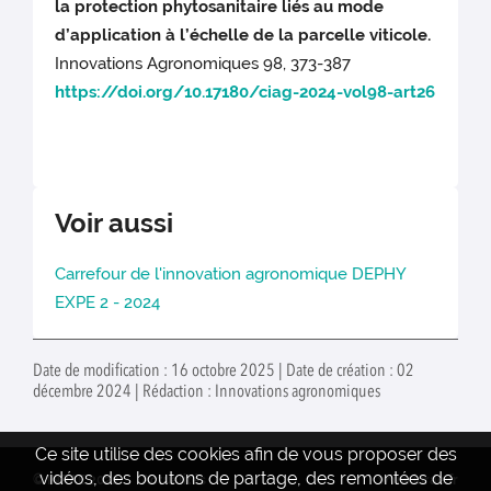
la protection phytosanitaire liés au mode
d’application à l’échelle de la parcelle viticole.
Innovations Agronomiques 98, 373-387
https://doi.org/10.17180/ciag-2024-vol98-art26
Voir aussi
Carrefour de l'innovation agronomique DEPHY
EXPE 2 - 2024
Date de modification : 16 octobre 2025 | Date de création : 02
décembre 2024 | Rédaction : Innovations agronomiques
Ce site utilise des cookies afin de vous proposer des
vidéos, des boutons de partage, des remontées de
© INRAE 2022
Actualités
www.inrae.fr