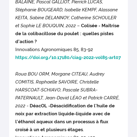
BALAINE, Pascal GALLIOT, Pierrick LUCAS,
Stéphanie BOUGEARD, Isabelle KEMPF, Alassane
KEITA, Sabine DELANNOY, Catherine SCHOULER
et Sophie LE BOUQUIN, 2022
–
Colisée - Maîtrise
de la colibacillose du poulet : quelles pistes
d’action ?
Innovations Agronomiques 85, 83-92
https://doi.org/10.17180/ciag-2022-vol85-art07
Roua BOU ORM, Morgane CITEAU, Audrey
COMITIS, Raphaelle SAVOIRE, Christelle
HARSCOAT-SCHIAVO, Pascale SUBRA-
PATERNAULT, Jean-David LÉAO et Patrick CARRÉ,
2022
-
DéacOL -Désacidification de l'huile de
noix par extraction liquide-liquide avec de
l'éthanol aqueux dans un processus à flux
croisé à un et plusieurs étages
.