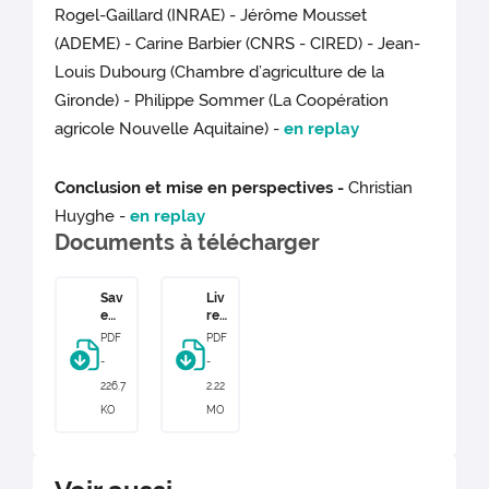
Rogel-Gaillard (INRAE) - Jérôme Mousset
(ADEME) - Carine Barbier (CNRS - CIRED) - Jean-
Louis Dubourg (Chambre d’agriculture de la
Gironde) - Philippe Sommer (La Coopération
agricole Nouvelle Aquitaine) -
en replay
Conclusion et mise en perspectives -
Christian
Huyghe -
en replay
Documents à télécharger
Sav
Liv
e
ret
The
20
PDF
PDF
Dat
24
-
-
e
09
202
19
226.7
2.22
4_0
KO
MO
9_1
9.p
df