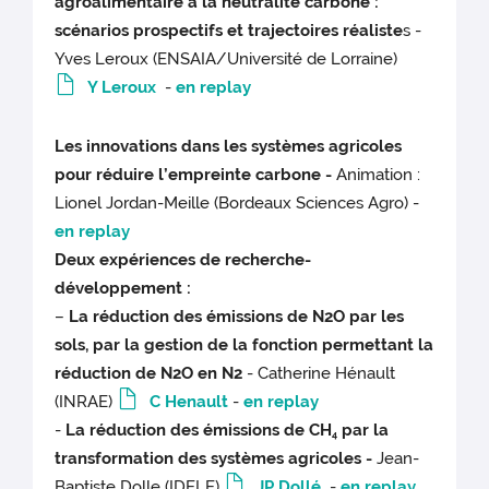
agroalimentaire à la neutralité carbone :
scénarios prospectifs et trajectoires réaliste
s -
Yves Leroux (ENSAIA/Université de Lorraine)
Y Leroux
-
en replay
Les innovations dans les systèmes agricoles
pour réduire l’empreinte carbone -
Animation :
Lionel Jordan-Meille (Bordeaux Sciences Agro) -
en replay
Deux expériences de recherche-
développement :
–
La réduction des émissions de N2O par les
sols, par la gestion de la fonction permettant la
réduction de N2O en N2
- Catherine Hénault
(INRAE)
C Henault
-
en replay
-
La réduction des émissions de CH
par la
4
transformation des systèmes agricoles -
Jean-
Baptiste Dolle (IDELE)
JP Dollé
-
en replay