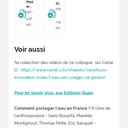
Post
on
ste
er
11
r
PDF
Proje
jui
Ra
PDF -
t
n
-
ba
4.08
TAI-
20
Am
1.39
OC
26
MO
ay
MO
a
Voir aussi
!la collection des vidéos de ce colloque sur Canal
U :
https://www.canal-u.tv/chaines/carrefours-
innovation-inrae/l-eau-ses-usages-sa-gestion
Pour en savoir plus, aux Editions Quae:
Comment partager l’eau en France ?
À l’ère de
l’anthropocène - Sami Bouarfa, Marielle
Montginoul, Thomas Pelte, Eric Sauquet -