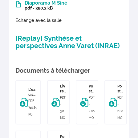
Diaporama M Siné
pdf - 390,3 kB
Echange avec la salle
[Replay]
Synthèse et
perspectives Anne Varet (INRAE)
Documents à télécharger
Liv
Po
Po
L'ea
ret
ste
ste
u ses
L'e
r
r C
PDF
PDF
PDF
usag
au
Pro
Qu
PDF -
es sa
-
-
-
ses
jet
ég
740.89
gesti
us
Ca
éo
3.8
2.06
2.08
on 11
KO
ag
we
MO
MO
MO
juin
es
t
2026
sa
ge
sti
Po